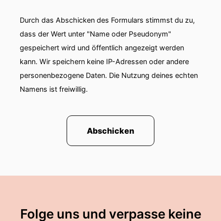
der Hamburger Schwarkasse begrüßen zu
Durch das Abschicken des Formulars stimmst du zu,
dürfen.
dass der Wert unter "Name oder Pseudonym"
00:01:14: Herzlich willkommen!
gespeichert wird und öffentlich angezeigt werden
kann. Wir speichern keine IP-Adressen oder andere
00:01:16: Hallo, guten Morgen!
personenbezogene Daten. Die Nutzung deines echten
00:01:17: Ja Miriam, ihr habt gerade schon so ein
Namens ist freiwillig.
bisschen versucht das Thema einzugrenzen,
Fokus Beschaffung in der Finanzindustrie,
Fokuss auch beim BME glaube ich ist relativ
Abschicken
häufig implizit oder explizit auf industriellen
Einkauf.
00:01:31: Aber ich glaube wir können heute
wunderbar rausarbeiten, dass es eben durchaus
andere spannende Perspektive und Impulse
auch außerhalb des industriellen Einkaufs gibt.
Folge uns und verpasse keine